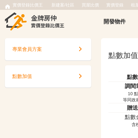
實價登錄比價王
新建案/社區
買屋比價
實價登錄
租
開發物件
專業會員方案
點數加值
點數加值
點數
調閱
10 
等同政
贈送
點數
含